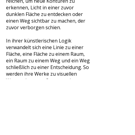
reichen, um neue Konturen zu
erkennen, Licht in einer zuvor
dunklen Fläche zu entdecken oder
einen Weg sichtbar zu machen, der
zuvor verborgen schien.
In ihrer künstlerischen Logik
verwandelt sich eine Linie zu einer
Fläche, eine Fläche zu einem Raum,
ein Raum zu einem Weg und ein Weg
schließlich zu einer Entscheidung. So
werden ihre Werke zu visuellen
Wegmarken – zu Orten, an denen
das Innere sichtbar wird. Nicht laut,
aber kraftvoll. Nicht erklärend,
sondern einladend: zur
Selbstbegegnung, zur Reflexion, zum
Mut.