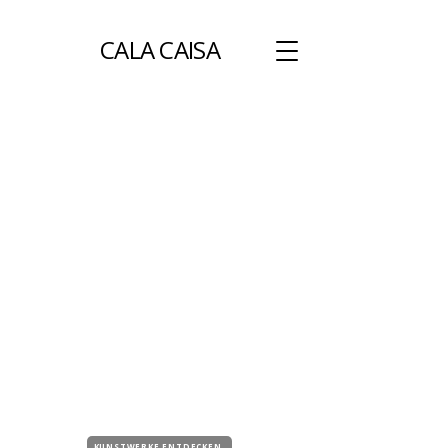
CALA CAISA
Mit meiner Kunst inspiriere ich Menschen,
persönliche Grenzen zu überwinden.
KUNSTWERKE ENTDECKEN